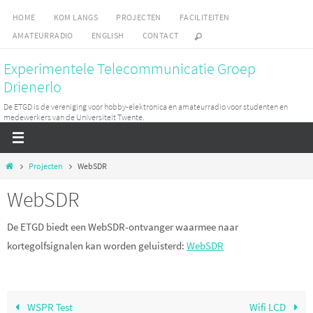
Skip
HOME
KOM LANGS
PROJECTEN
FACILITEITEN
to
AMATEURRADIO
ENGLISH
CONTACT
content
Experimentele Telecommunicatie Groep
Drienerlo
De ETGD is de vereniging voor hobby-elektronica en amateurradio voor studenten en
medewerkers van de Universiteit Twente.
Home
Projecten
WebSDR
WebSDR
De ETGD biedt een WebSDR-ontvanger waarmee naar
kortegolfsignalen kan worden geluisterd:
WebSDR
WSPR Test
Wifi LCD